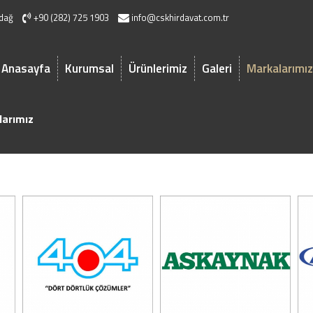
rdağ
+90 (282) 725 1903
info@cskhirdavat.com.tr
Anasayfa
Kurumsal
Ürünlerimiz
Galeri
Markalarımız
larımız