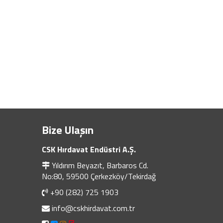
Bize Ulaşın
CSK Hırdavat Endüstri A.Ş.
Yıldırım Beyazıt, Barbaros Cd.
No:80, 59500 Çerkezköy/Tekirdağ
+90 (282) 725 1903
info@cskhirdavat.com.tr